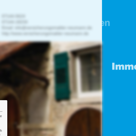
07144-5624
07144-18234
Email:
info@versicherungsmakler-neumann.de
http://www.versicherungsmakler-neumann.de
re
ch
n