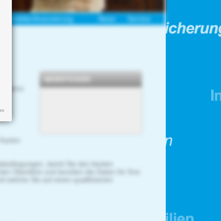
Immobilienfinanzierung
News
Service
NEWSTICKER:
xistenz
um
s -
 Karten
gsbedingungen, damit Sie den besten
den Überblick und bereiten die Daten für Ihre
d welche Sie auf einen qualifizierten