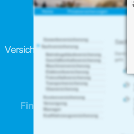
u
N
Home
Privatversicherungen
G
Gewerbeversicherung
Sachve
Sachversicherung
Damit die
Betriebsgebäudeversicherung
geht.
Geschäftsinhaltsversicherung
Maschinenversicherung
Elektronikversicherung
Fotovoltaikversicherung
Transportversicherung
Glasversicherung
Kostenversicherung
Versorgung
Manager
Kraftfahrzeugversicherung