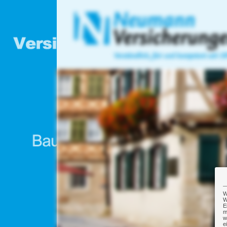
W
W
E
m
w
e