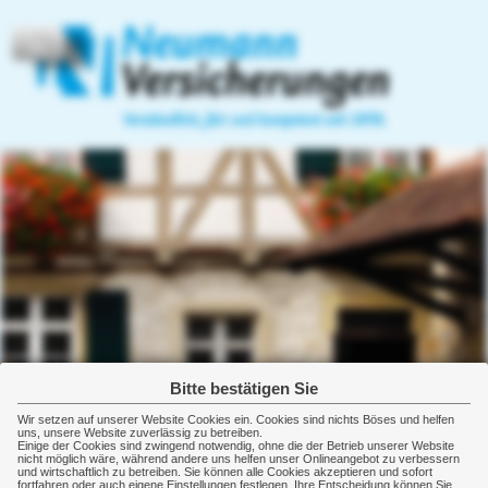
Home
Privatversicherungen
Gewerbeversicherungen
Heiko Neumann
07144-5624
Versicherungsmakler
07144-18234
Güntterstraße 7/1
Email:
Gewerbeversicherung
info@versicherungsmakler-
71672 Marbach
neumann.de
Sachversicherung
http://www.versicherungsmakler-
neumann.de
Kostenversicherung
Versorgung
Bitte bestätigen Sie
Betriebliche Altersvorsorge
Wir setzen auf unserer Website Cookies ein. Cookies sind nichts Böses und helfen
uns, unsere Website zuverlässig zu betreiben.
Einige der Cookies sind zwingend notwendig, ohne die der Betrieb unserer Website
Keyman-Absicherung
nicht möglich wäre, während andere uns helfen unser Onlineangebot zu verbessern
und wirtschaftlich zu betreiben. Sie können alle Cookies akzeptieren und sofort
fortfahren oder auch eigene Einstellungen festlegen. Ihre Entscheidung können Sie