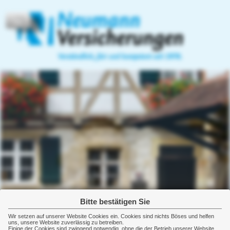
Home
Privatversicherungen
Gewerbeversicherungen
Heiko Neumann
07144-5624
Versicherungsmakler
07144-18234
Güntterstraße 7/1
Email:
Gewerbeversicherung
info@versicherungsmakler-
71672 Marbach
neumann.de
Sachversicherung
http://www.versicherungsmakler-
neumann.de
Kostenversicherung
Versorgung
Manager
Bitte bestätigen Sie
Kraftfahrzeugversicherung
Wir setzen auf unserer Website Cookies ein. Cookies sind nichts Böses und helfen
uns, unsere Website zuverlässig zu betreiben.
Einige der Cookies sind zwingend notwendig, ohne die der Betrieb unserer Website