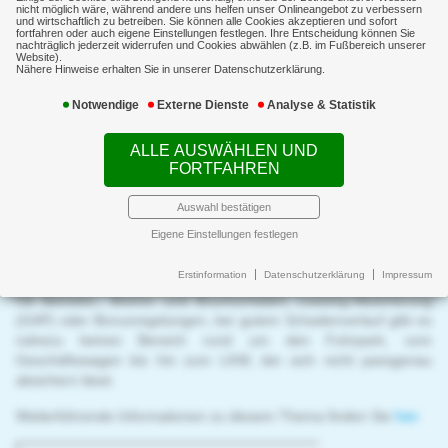
KFZ-Flotten
nicht möglich wäre, während andere uns helfen unser Onlineangebot zu verbessern
und wirtschaftlich zu betreiben. Sie können alle Cookies akzeptieren und sofort
fortfahren oder auch eigene Einstellungen festlegen. Ihre Entscheidung können Sie
nachträglich jederzeit widerrufen und Cookies abwählen (z.B. im Fußbereich unserer
Website).
Nähere Hinweise erhalten Sie in unserer Datenschutzerklärung.
Schadenmanagement
Kraftfahrt
Notwendige
Externe Dienste
Analyse & Statistik
Immobilienfinanzierung
Auf Nummer sicher fahren: Die betriebliche
ALLE AUSWÄHLEN UND
Kraftfahrtversicherung
News
FORTFAHREN
Die Mobilität in Ihrem Unternehmen entscheidet über den Erfolg,
Service
deshalb sollten Sie hier nichts dem Zufall überlassen.
Auswahl bestätigen
Eigene Einstellungen festlegen
Schon gar nicht bei der Auswahl eines Versicherungspakets für
den gesamten Fuhrpark.
Erstinformation
Datenschutzerklärung
Impressum
Ob Betriebs-, Brems- und Bruchschäden, Leasing-Absicherung
(GAP) oder Bonusregelungen, bei gutem Schadenverlauf gibt es
nahezu keinen Bereich rund um den Fuhrpark, vom
Geschäftswagen bis hin zum LKW, der sich nicht passgenau
absichern lässt.
Weiterführende Informationen zu diesem Thema finden Sie
hier