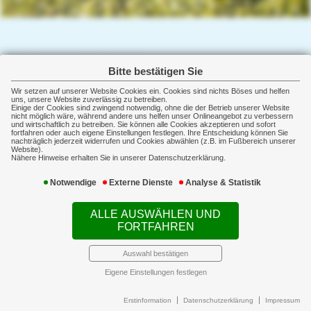
Schwere Krankheit
Sachversicherung
Gesundheit
Lebensversicherung
Bitte bestätigen Sie
Im Grunde ist „Lebensversicherung" das falsche Wort, denn
Wir setzen auf unserer Website Cookies ein. Cookies sind nichts Böses und helfen
Gewerbeversicherungen
uns, unsere Website zuverlässig zu betreiben.
damit versichert man nicht das Leben, sondern heute immer
Einige der Cookies sind zwingend notwendig, ohne die der Betrieb unserer Website
nicht möglich wäre, während andere uns helfen unser Onlineangebot zu verbessern
mehr den Lebensstandard im Alter.
und wirtschaftlich zu betreiben. Sie können alle Cookies akzeptieren und sofort
Schadenmanagement
Dabei gilt: Frauen und Männer müssen unterschiedlich stark
fortfahren oder auch eigene Einstellungen festlegen. Ihre Entscheidung können Sie
nachträglich jederzeit widerrufen und Cookies abwählen (z.B. im Fußbereich unserer
vorsorgen.
Website).
Immobilienfinanzierung
Nähere Hinweise erhalten Sie in unserer Datenschutzerklärung.
Denn die Lebenserwartung von Frauen ist deutlich höher und
daher beziehen sie auch länger Rente.
News
Notwendige
Externe Dienste
Analyse & Statistik
Ob nun Lebensversicherung, private Rentenversicherung oder
Service
betriebliche Altersvorsorge:
ALLE AUSWÄHLEN UND
FORTFAHREN
Wir stimmen Ihre Altersvorsorge auf Ihren Kapitalbedarf im Alter
ab.
Auswahl bestätigen
Dass der Staat nicht mehr in ausreichendem Umfang für eine
Eigene Einstellungen festlegen
hohe Rente sorgen kann, hat sich ja mittlerweile
herumgesprochen.
Erstinformation
Datenschutzerklärung
Impressum
Aber eine Lebensversicherung kann noch mehr: