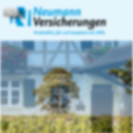
Home
Privatversicherungen
Heiko Neumann
07144-5624
Vorsorge
Versicherungsmakler
07144-18234
Güntterstraße 7/1
Email:
info@versicherungsmakler-
71672 Marbach
Betriebliche Altersvorsorge
neumann.de
http://www.versicherungsmakler-
Lebensversicherung
neumann.de
Rentenversicherung
Berufsunfähigkeit
Pflegevorsorge
Kindervorsorge