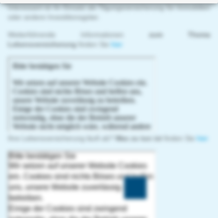
Interessant ist ihr Einsatz als Tilgungsversicherung für Immobilien
oder andere Investitionsgüter.
Weiterführende Informationen
zum Thema
Lebensversicherung
finden Sie
hier
Ihre Lebensversicherung läuft ab?
Was zu tun ist
finden Sie
hier