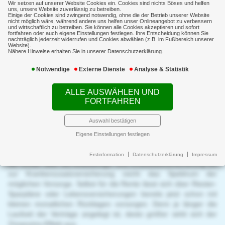
Schwere Krankheit
Wir setzen auf unserer Website Cookies ein. Cookies sind nichts Böses und helfen
uns, unsere Website zuverlässig zu betreiben.
Einige der Cookies sind zwingend notwendig, ohne die der Betrieb unserer Website
nicht möglich wäre, während andere uns helfen unser Onlineangebot zu verbessern
Sachversicherung
und wirtschaftlich zu betreiben. Sie können alle Cookies akzeptieren und sofort
fortfahren oder auch eigene Einstellungen festlegen. Ihre Entscheidung können Sie
nachträglich jederzeit widerrufen und Cookies abwählen (z.B. im Fußbereich unserer
Gesundheit
Kindervorsorge
Website).
Nähere Hinweise erhalten Sie in unserer Datenschutzerklärung.
Sorge tragen für die wichtigsten Menschen der Welt
Notwendige
Externe Dienste
Analyse & Statistik
Gewerbeversicherungen
Raufen, toben, springen, spielen, Quatsch machen: Wer Kinder
Schadenmanagement
ALLE AUSWÄHLEN UND
hat, kennt die Herausforderungen, denen man tagtäglich mit
FORTFAHREN
ihnen ausgesetzt ist. Um zumindest finanziell nicht für die
Immobilienfinanzierung
Eskapaden der Kleinen gerade stehen zu müssen, ist von Anfang
Auswahl bestätigen
an eine Haftpflichtversicherung für die Kinder ein absolutes Muss:
News
So sind mögliche Schadenersatzansprüche bei kaputten
Eigene Einstellungen festlegen
Fensterscheiben oder ähnlichen Missgeschicken versichert. Die
Service
Sicherheit der Kinder sollte heute noch viel weiter reichen: Von
Erstinformation
Datenschutzerklärung
Impressum
der Unfall- über die Ausbildungs- und Invaliditätsversicherung bis
zur Krankenzusatzversicherung reicht das Spektrum der
möglichen Vorsorge. Selbst für die Rente lässt sich über Riester-
Sparpläne oder Lebensversicherungen bereits jetzt schon mit
kleinen monatlichen Rücklagen vorsorgen. Denn je länger die
Laufzeit der Verträge angelegt ist, desto größer wirkt sich der
Zinseszins-Effekt aus.