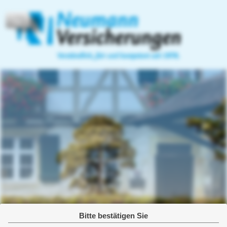
Home
Privatversicherungen
Heiko Neumann
07144-5624
Vorsorge
Versicherungsmakler
07144-18234
Güntterstraße 7/1
Email:
info@versicherungsmakler-
71672 Marbach
Betriebliche Altersvorsorge
neumann.de
http://www.versicherungsmakler-
Lebensversicherung
neumann.de
Rentenversicherung
Berufsunfähigkeit
Pflegevorsorge
Kindervorsorge
Bitte bestätigen Sie