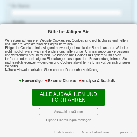
Ihr Name
*
Straße
Bitte bestätigen Sie
PLZ/Ort
Wir setzen auf unserer Website Cookies ein. Cookies sind nichts Böses und helfen
uns, unsere Website zuverlässig zu betreiben.
Einige der Cookies sind zwingend notwendig, ohne die der Betrieb unserer Website
nicht möglich wäre, während andere uns helfen unser Onlineangebot zu verbessern
und wirtschaftlich zu betreiben. Sie können alle Cookies akzeptieren und sofort
fortfahren oder auch eigene Einstellungen festlegen. Ihre Entscheidung können Sie
nachträglich jederzeit widerrufen und Cookies abwählen (z.B. im Fußbereich unserer
Wünschen Sie unseren Rückruf?
Website).
Nähere Hinweise erhalten Sie in unserer Datenschutzerklärung.
Ja
Notwendige
Externe Dienste
Analyse & Statistik
Nein
Falls ja, bitte Telefonnummer angeben
ALLE AUSWÄHLEN UND
FORTFAHREN
Auswahl bestätigen
Wünschen Sie einen
Eigene Einstellungen festlegen
Beratungstermin?
Ja
Erstinformation
Datenschutzerklärung
Impressum