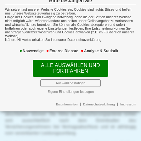
Bitte bestätigen Sie
Deutsche Förderpflege
Wir setzen auf unserer Website Cookies ein. Cookies sind nichts Böses und helfen
Jetzt an später denken: Private
uns, unsere Website zuverlässig zu betreiben.
Einige der Cookies sind zwingend notwendig, ohne die der Betrieb unserer Website
Pflegezusatzversicherung - staatlich gefördert
nicht möglich wäre, während andere uns helfen unser Onlineangebot zu verbessern
und wirtschaftlich zu betreiben. Sie können alle Cookies akzeptieren und sofort
Mit dem sogenannten "Pflege-Bahr" wird die gesetzliche
fortfahren oder auch eigene Einstellungen festlegen. Ihre Entscheidung können Sie
nachträglich jederzeit widerrufen und Cookies abwählen (z.B. im Fußbereich unserer
Pflegeversicherung durch eine private Pflegezusatzversicherung
Website).
ergänzt. Für die freiwillige Zusatzversicherung gewährt der Staat
Nähere Hinweise erhalten Sie in unserer Datenschutzerklärung.
sogar eine finanzielle Förderung.
Notwendige
Externe Dienste
Analyse & Statistik
Wer im Alter zum Pflegefall wird, kann den finanziellen
Betreuungsaufwand in den seltensten Fällen komplett alleine
ALLE AUSWÄHLEN UND
schultern. Schon heute übersteigen die Kosten der Pflege die
FORTFAHREN
Leistungen der gesetzlichen Pflegeversicherung. Aus diesem
Grund lohnt sich eine zusätzliche private Pflegezusatzversorgung
Auswahl bestätigen
wie der "Pflege-Bahr" (benannt nach dem
Eigene Einstellungen festlegen
Bundesgesundheitsminister). Dabei handelt es sich um eine
kapitalgedeckte und staatlich geförderte Pflegezusatzversorgung,
Erstinformation
Datenschutzerklärung
Impressum
die sowohl gesetzlich wie auch privat Krankenversicherte
abschließen können. Die Höhe der Versicherungsprämie richtet
sich ausschließlich nach dem Eintrittsalter des
Versicherungsnehmers bei Vertragsabschluss und ist abhängig
vom vereinbarten Leistungsumfang.