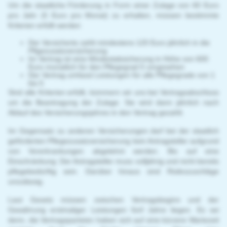
Um die staatliche Förderung in Form einer Zulage von 60 Euro
pro Jahr (5 Euro pro Monat) zu erhalten, müssen bestimmte
Kriterien erfüllt werden
Der Versicherte zahlt mindestens 120 Euro jährlich in die
Pflgezusatzversicherung
Im Vertrag ist eine Mindestabsicherung in Höhe von 600
Euro monatlich für den Pflegegrad 5 vorgesehen
Der Vertrag umfasst Leistungen für alle Pflegegrade von 1
bis 5
Sind alle Kriterien erfüllt, kümmern wir uns bei Vertragsabschluss
um die Beantragung der Zulage. Sie wird dann jährlich nach
Ablauf des Versicherungsjahres in den Vertrag gezahlt.
Im Gegensatz zu anderen Versicherungen darf bei der staatlich
geförderten Pflegezusatzversicherung kein Antragsteller aufgrund
von Vorerkrankungen abgelehnt werden. Bis auf eine
Einschränkung: Der Antragsteller muss volljährig und nicht bereits
pflegebedürftig sein. Darüber hinaus sind Risikozuschläge
unzulässig.
Laut Gesetz müssen zwischen Vertragsbeginn und der
Gewährung erstmaliger Leistungen fünf Jahre liegen. Es sei
denn, die Vertragsparteien haben sich auf eine kürzere Wartezeit