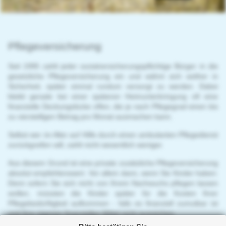
Gewerbeversicherungen
Schadenmanagement
Immobilienfinanzierung
Pflegeversicherung
News
Seit 1995 zahlt jeder sozialversicherungspflichtige Bürger in die
gesetzliche Pflegeversicherung ein und wähnt sich seither in
Service
Sicherheit, später einmal rundum versorgt zu werden. Dabei
bleibt gerade bei einer späteren Heimunterbringung oft eine
finanzielle Deckungslücke offen, die je nach Pflegegrad einen bis
zu vierstelligen Betrag pro Monat ausmachen kann.
Selbst wer im Alter auf Hilfe durch einen ambulanten Pflegedienst
zurückgreifen will, zahlt nicht wesentlich weniger.
Aus diesem Grund ist eine private zusätzliche Pflegeversicherung
absolut empfehlenswert. Vor allem dann, wenn Sie Kinder haben:
Denn sofern Sie sich nicht von Ihrem Nachwuchs pflegen lassen
wollen, müssten die Kinder später für die Kosten Ihrer
Pflegebedürftigkeit aufkommen - falls es finanziell zumutbar ist
und Ihre eigenen finanziellen Mittel nicht ausreichen.