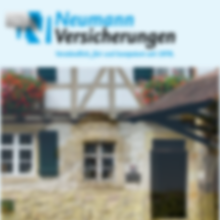
Home
Privatversicherungen
Heiko Neumann
07144-5624
Vorsorge
Versicherungsmakler
07144-18234
Güntterstraße 7/1
Email:
Sachversicherung
info@versicherungsmakler-
71672 Marbach
neumann.de
Gesundheit
http://www.versicherungsmakler-
neumann.de
Krankenversicherung
Zusatzversicherung
Pflegeversicherung